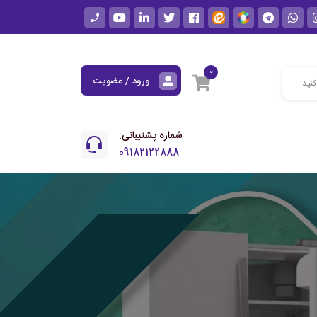
0
ورود / عضویت
شماره پشتیبانی:
09182122888