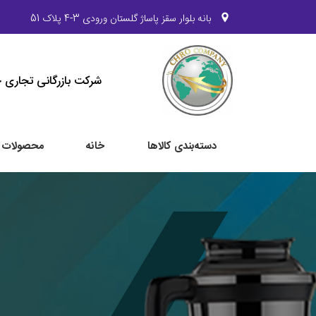
بانه بلوار سقز پاساژ گلستان ورودی 3-4 پلاک 51
کد پستی 6691914695
شرکت بازرگانی تجاری چر
دسته‌بندی کالاها
خانه
محصولات م