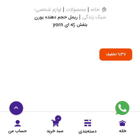
🏠 خانه
|
محصولات
|
لوازم شخصی-
سبک زندگی
|
ریمل حجم دهنده یورن
بنفش ژله ای yorn
%37 تخفیف
0
خانه
سبد خرید
حساب من
دسته‌بندی