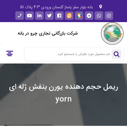
بانه بلوار سقز پاساژ گلستان ورودی 3-4 پلاک 51
کد پستی 6691914695
شرکت بازرگانی تجاری چرو در بانه
ریمل حجم دهنده یورن بنفش ژله ای
yorn